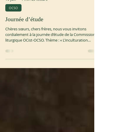
19 juil.
1 min de lecture
OCSO
Journée d’étude
Chères sœurs, chers frères, nous vous invitons
cordialement à la journée d’étude de la Commission
liturgique OCist-OCSO. Thème : « L’inculturation
liturgique : définitions, principes directeurs, modèles
et critères ». Conférencier : l’abbé Olivier-Marie SARR
OSB, abbé de l’abbaye de Keur Moussa au Sénégal,
professeur à l’Institut liturgique pontifical
Sant’Anselmo à Rome. Date et heure : 27 juillet 2026,
de 8h30 à 12h00 et de 14h00 à 17h30 (heure de
Rome). Format : en ligne