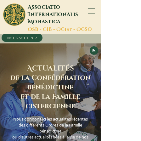
A
ssociatio
I
nternationalis
M
onastica
O
SB -
C
IB -
O
Cist -
O
CSO
NOUS SOUTENIR
A
CTUALITÉS
de la Confédération
bénédictine
et de la Famille
cistercienne
Nous donnons ici les actualités récentes
des différents Ordres de la Famille
bénédictine
ou d'autres actualités liées à la vie de nos