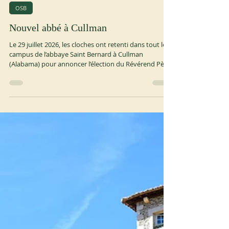
31 juil.
2 min de lecture
OSB
Nouvel abbé à Cullman
Le 29 juillet 2026, les cloches ont retenti dans tout le
campus de l’abbaye Saint Bernard à Cullman
(Alabama) pour annoncer l’élection du Révérend Père
Brendan J. Seipel comme onzième abbé dans les 135
ans d’histoire de la communauté. Le chapitre électif
était présidé par le Révérend Père Jonathan R. Licari ,
abbé-président de la Congrégation américano-
cassinienne. Les travaux ont commencé le 15 juin par
une messe du Saint-Esprit et ont été temporairement
suspendus pour un r