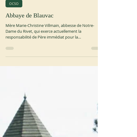
30 juil.
1 min de lecture
OCSO
Abbaye de Blauvac
Mère Marie-Christine Villmain, abbesse de Notre-
Dame du Rivet, qui exerce actuellement la
responsabilité de Père immédiat pour la
communauté de Notre-Dame de Bon Secours de
Blauvac (archidiocèse d’Avignon, France), a demandé
qu’un commissaire monastique soit nommé pour la
communauté de Blauvac. Après avoir étudié
attentivement la situation, l’Abbé général, le 28 juillet