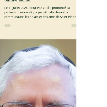
31 juil.
1 min de lecture
OSB
Profession perpétuelle au prieuré
Saint-Placide
Le 11 juillet 2026, sœur Paz Vital a prononcé sa
profession monastique perpétuelle devant la
communauté, les oblats et des amis de Saint Placid
Priory (USA). La cérémonie a été retransmise sur
Zoom pour ceux qui ne pouvaient y assister en
personne. Un dîner et un moment de fête ont suivi.
https://fedstben.org/2026/07/16/perpetual-monastic-
profession-at-saint-placid-priory/ https://stplacid.org/