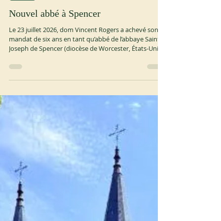
24 juil.
1 min de lecture
OCSO
Nouvel abbé à Spencer
Le 23 juillet 2026, dom Vincent Rogers a achevé son
mandat de six ans en tant qu’abbé de l’abbaye Saint-
Joseph de Spencer (diocèse de Worcester, États-Unis).
À la même date, la communauté a élu le père Timothy
Scott abbé de Spencer pour un mandat de six ans.
Dom Timothy est né à Baltimore, dans le Maryland