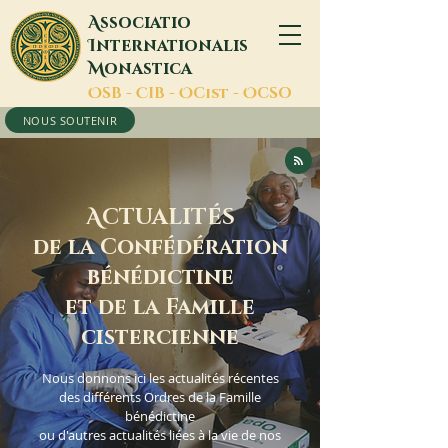
A
ssociatio
I
nternationalis
M
onastica
O
SB -
C
IB -
O
Cist -
O
CSO
NOUS SOUTENIR
A
CTUALITÉS
de la Confédération
bénédictine
et de la Famille
cistercienne
Nous donnons ici les actualités récentes
des différents Ordres de la Famille
bénédictine
ou d'autres actualités liées à la vie de nos