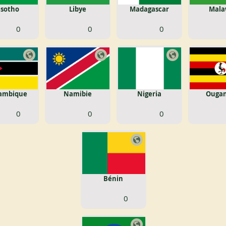
esotho
Libye
Madagascar
Mala
0
0
0
ambique
Namibie
Nigeria
Ouga
0
0
0
Bénin
0