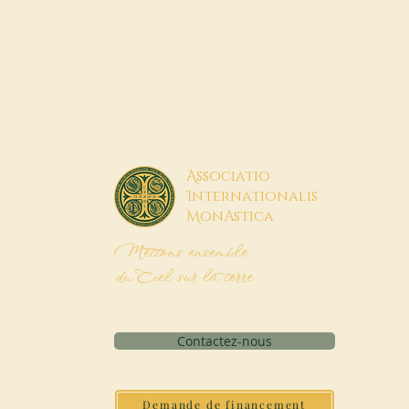
A
ssociatio
I
nternationalis
M
onAstica
Mettons ensemble
du Ciel sur la terre
Contactez-nous
Demande de financement