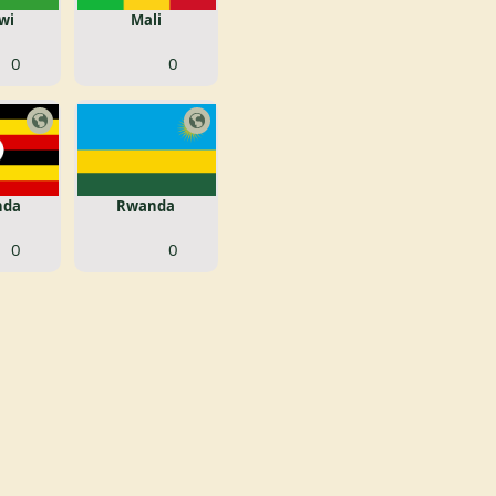
wi
Mali
0
0
nda
Rwanda
0
0