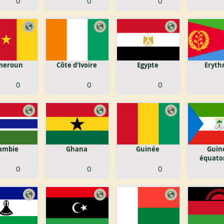
0
0
0
meroun
Côte d'Ivoire
Egypte
Eryth
0
0
0
ambie
Ghana
Guinée
Guin
équator
0
0
0