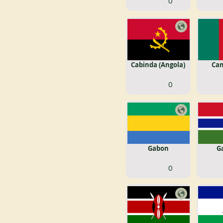
0
Cabinda (Angola)
Ca
0
Gabon
G
0