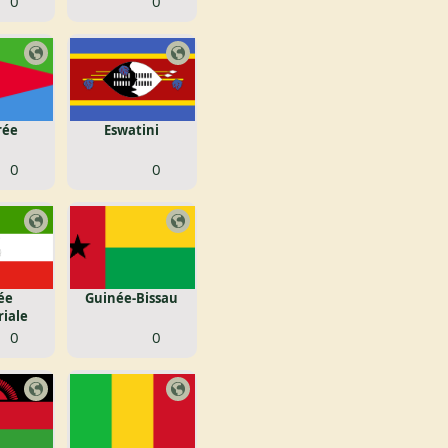
0
0
rée
Eswatini
0
0
ée
Guinée-Bissau
iale
0
0