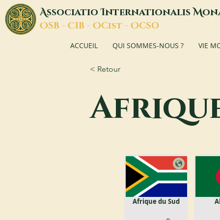
A
I
M
ssociatio
nternationalis
on
O
C
O
O
SB -
IB -
Cist -
CSO
ACCUEIL
QUI SOMMES-NOUS ?
VIE M
< Retour
Afriqu
Afrique du Sud
A