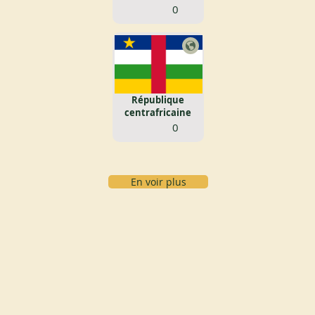
0
République
centrafricaine
0
En voir plus