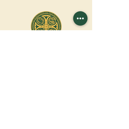
A
ssociatio
I
nternationalis
M
onAstica
Mettons ensemble
du Ciel sur la terre
Contactez-nous
Demande de financement
Associatio Internationalis Monastica