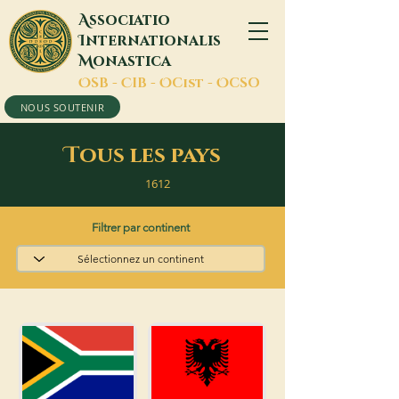
A
ssociatio
I
nternationalis
M
onastica
O
SB -
C
IB -
O
Cist -
O
CSO
NOUS SOUTENIR
T
ous les pays
1612
Filtrer par continent