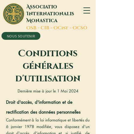
A
ssociatio
I
nternationalis
M
onastica
O
SB -
C
IB -
O
Cist -
O
CSO
NOUS SOUTENIR
C
onditions
générales
d'utilisation
Dernière mise à jour le 1 Mai 2024
Droit d'accès, d'information et de
rectification des données personnelles
Conformément à la loi informatique et libertés du
6 janvier 1978 modifiée, vous disposez d'un
droit d'accès, d'information et, si justifié, de