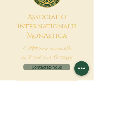
A
ssociatio
I
nternationalis
M
onAstica
Mettons ensemble
du Ciel sur la terre
Contactez-nous
Demande de financement
Associatio Internationalis Monastica
7 rue d’Issy, 92170 Vanves - France