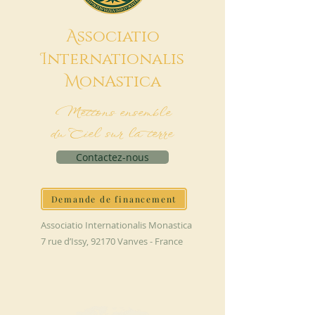
A
ssociatio
I
nternationalis
M
onAstica
Mettons ensemble
du Ciel sur la terre
Contactez-nous
Demande de financement
Associatio Internationalis Monastica
7 rue d’Issy, 92170 Vanves - France