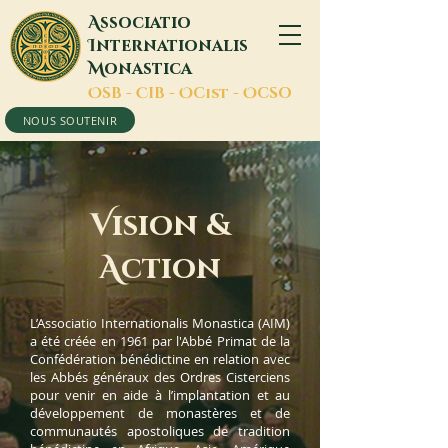
A
ssociatio
I
nternationalis
M
onastica
O
SB -
C
IB -
O
Cist -
O
CSO
NOUS SOUTENIR
V
ision &
A
ction
L’Associatio Internationalis Monastica (AIM)
a été créée en 1961 par l'Abbé Primat de la
Confédération bénédictine en relation avec
les Abbés généraux des Ordres Cisterciens
pour venir en aide à l’implantation et au
développement de monastères et de
communautés apostoliques de tradition