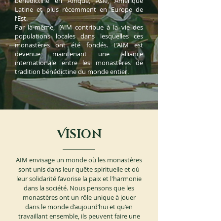
bénédictine en Afrique, Asie, Amérique
Latine et plus récemment en Europe de
l’Est.
Par là-même, l’AIM contribue à la vie des
populations locales dans lesquelles ces
monastères ont été fondés. L’AIM est
devenue maintenant une alliance
internationale entre les monastères de
tradition bénédictine du monde entier.
V
ISION
AIM envisage un monde où les monastères
sont unis dans leur quête spirituelle et où
leur solidarité favorise la paix et l'harmonie
dans la société. Nous pensons que les
monastères ont un rôle unique à jouer
dans le monde d’aujourd’hui et qu’en
travaillant ensemble, ils peuvent faire une