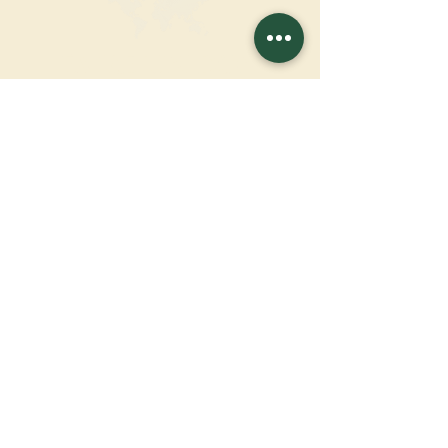
FAIRE UN DON
SOUTENIR NOTRE MISSION
Donation
En savoir plus
S'INSCRIRE À LA
NEWSLETTER
En savoir plus
Nom de famille
Prénom