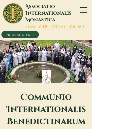
A
ssociatio
I
nternationalis
M
onastica
O
SB -
C
IB -
O
Cist -
O
CSO
NOUS SOUTENIR
C
ommunio
I
nternationalis
B
enedictinarum