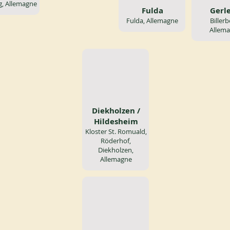
g, Allemagne
Fulda
Gerl
Fulda, Allemagne
Billerb
Allem
Diekholzen /
Hildesheim
Kloster St. Romuald,
Röderhof,
Diekholzen,
Allemagne