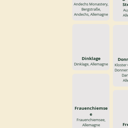
Andechs Monastery,
St
Bergstraße,
Au
Andechs, Allemagne
Al
Dinklage
Donn
Dinklage, Allemagne
Kloster
Donners
Dan
Al
Frauenchiemse
e
Frauenchiemsee,
Fr
Allemagne