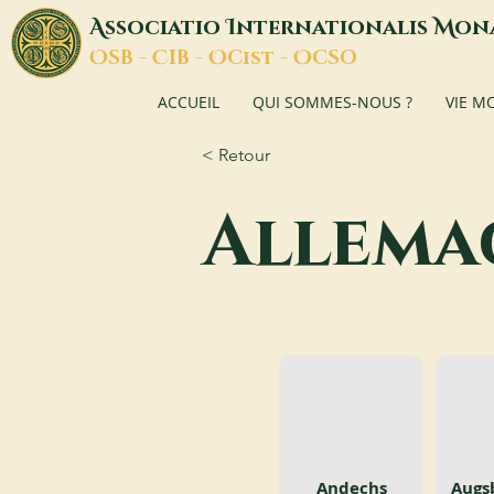
A
I
M
ssociatio
nternationalis
on
O
C
O
O
SB -
IB -
Cist -
CSO
ACCUEIL
QUI SOMMES-NOUS ?
VIE M
< Retour
Allema
Andechs
Augsb