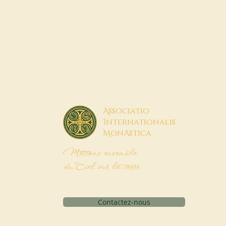
A
ssociatio
I
nternationalis
M
onAstica
Mettons ensemble
du Ciel sur la terre
Contactez-nous