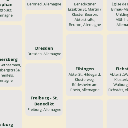
ephan
Bernried, Allemagne
Benediktiner
Église de 
Erzabtei St. Martin /
Birnau-M
gsburg,
Kloster Beuron,
Uhldin
lemagne
Abteistraße,
Mühlho
Beuron, Allemagne
Allem
Dresden
Dresden, Allemagne
ersberg
 Gethsemani,
Eibingen
Eichs
bergstraße,
Abtei St. Hildegard,
Abtei St.W
nenfels,
Klosterweg,
Klosterl
lemagne
Rüdesheim am
Walburg
Rhein, Allemagne
Eichstätt, 
Freiburg - St.
Benedikt
Freiburg, Allemagne
eiburg