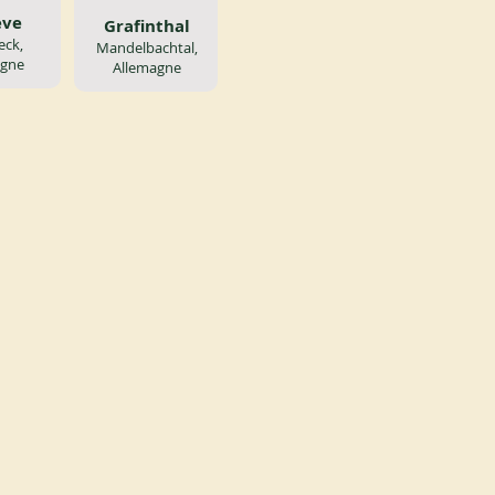
eve
Grafinthal
eck,
Mandelbachtal,
agne
Allemagne