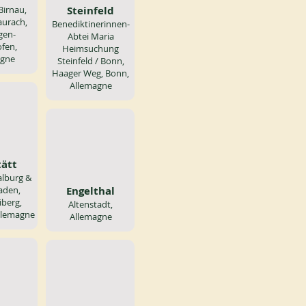
Birnau,
Steinfeld
aurach,
Benediktinerinnen-
gen-
Abtei Maria
fen,
Heimsuchung
agne
Steinfeld / Bonn,
Haager Weg, Bonn,
Allemagne
tätt
alburg &
aden,
Engelthal
iberg,
Altenstadt,
Allemagne
Allemagne