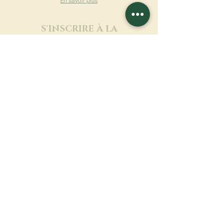
En savoir plus
S'INSCRIRE À LA
NEWSLETTER
En savoir plus
Nom de famille
Prénom
Entrez votre mail ici
Langue
Nom du monastère