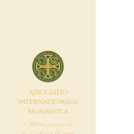
A
ssociatio
I
nternationalis
M
onAstica
Mettons ensemble
du Ciel sur la terre