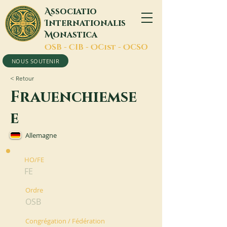
A
ssociatio
I
nternationalis
M
onastica
O
SB -
C
IB -
O
Cist -
O
CSO
NOUS SOUTENIR
< Retour
Frauenchiemse
e
Allemagne
HO/FE
FE
Ordre
OSB
Congrégation / Fédération