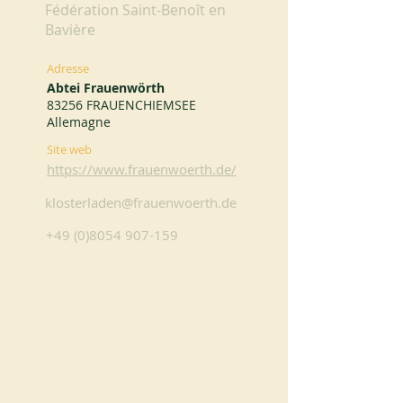
Fédération Saint-Benoît en
Bavière
Adresse
Abtei Frauenwörth
83256 FRAUENCHIEMSEE
Allemagne
Site web
https://www.frauenwoerth.de/
klosterladen@frauenwoerth.de
+49 (0)8054 907-159