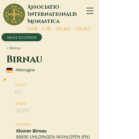
A
ssociatio
I
nternationalis
M
onastica
O
SB -
C
IB -
O
Cist -
O
CSO
NOUS SOUTENIR
< Retour
Birnau
Allemagne
HO/FE
HO
Ordre
OCIST
Adresse
Kloster Birnau
88690 UHLDINGEN-MÜHLOFEN (FN)