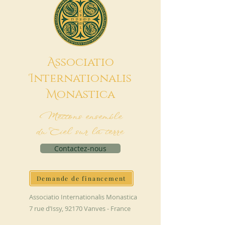
A
ssociatio
I
nternationalis
M
onAstica
Mettons ensemble
du Ciel sur la terre
Contactez-nous
Demande de financement
Associatio Internationalis Monastica
7 rue d’Issy, 92170 Vanves - France