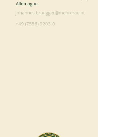
Allemagne
johannes.bruegger@mehrerau.at
+49 (7556) 9203-0