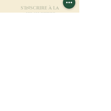
S'INSCRIRE À LA
NEWSLETTER
En savoir plus
Nom de famille
Prénom
Entrez votre mail ici
Langue
Nom du monastère