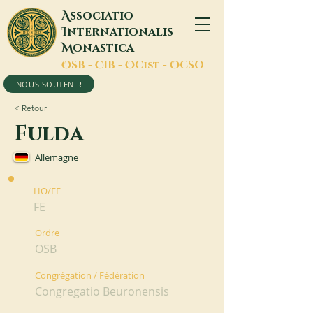
A
ssociatio
I
nternationalis
M
onastica
O
SB -
C
IB -
O
Cist -
O
CSO
NOUS SOUTENIR
< Retour
Fulda
Allemagne
HO/FE
FE
Ordre
OSB
Congrégation / Fédération
Congregatio Beuronensis