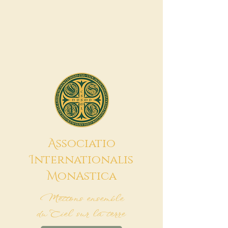
A
ssociatio
I
nternationalis
M
onAstica
Mettons ensemble
du Ciel sur la terre