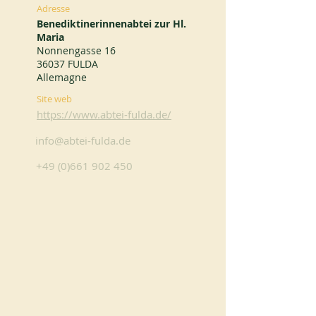
Adresse
Benediktinerinnenabtei zur Hl.
Maria
Nonnengasse 16
36037 FULDA
Allemagne
Site web
https://www.abtei-fulda.de/
info@abtei-fulda.de
+49 (0)661 902 450