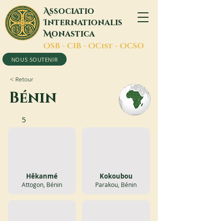
A
ssociatio
I
nternationalis
M
onastica
O
SB -
C
IB -
O
Cist -
O
CSO
NOUS SOUTENIR
< Retour
Bénin
5
Hêkanmé
Kokoubou
Attogon, Bénin
Parakou, Bénin