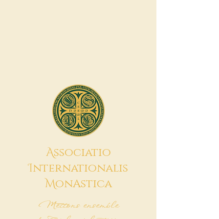
A
ssociatio
I
nternationalis
M
onAstica
Mettons ensemble