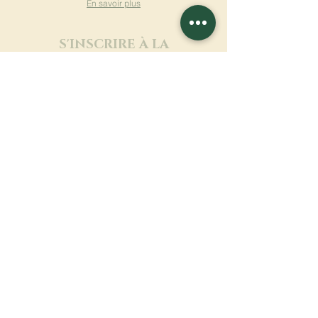
En savoir plus
S'INSCRIRE À LA
NEWSLETTER
En savoir plus
Nom de famille
Prénom
Entrez votre mail ici
Langue
Nom du monastère