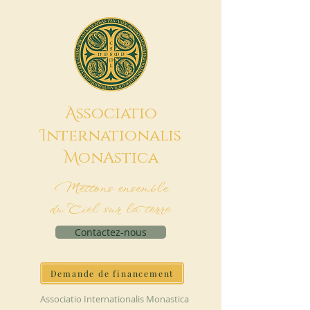
A
ssociatio
I
nternationalis
M
onAstica
Mettons ensemble
du Ciel sur la terre
Contactez-nous
Demande de financement
Associatio Internationalis Monastica