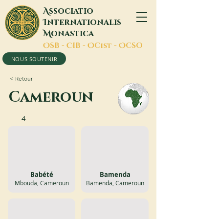
A
ssociatio
I
nternationalis
M
onastica
O
SB -
C
IB -
O
Cist -
O
CSO
NOUS SOUTENIR
< Retour
Cameroun
4
Babété
Bamenda
Mbouda, Cameroun
Bamenda, Cameroun