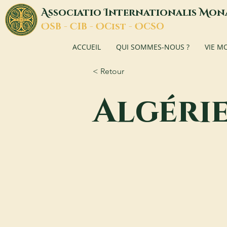
A
I
M
ssociatio
nternationalis
on
O
C
O
O
SB -
IB -
Cist -
CSO
ACCUEIL
QUI SOMMES-NOUS ?
VIE M
< Retour
Algéri