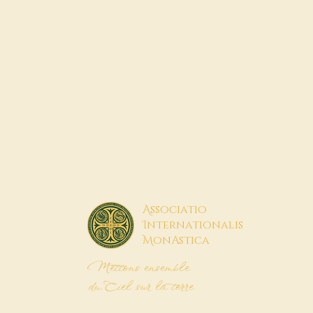
A
ssociatio
I
nternationalis
M
onAstica
Mettons ensemble
du Ciel sur la terre