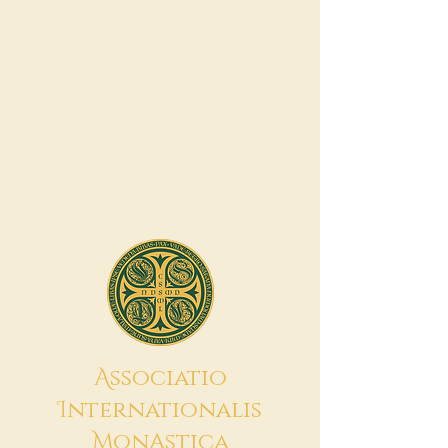
A
ssociatio
I
nternationalis
M
onAstica