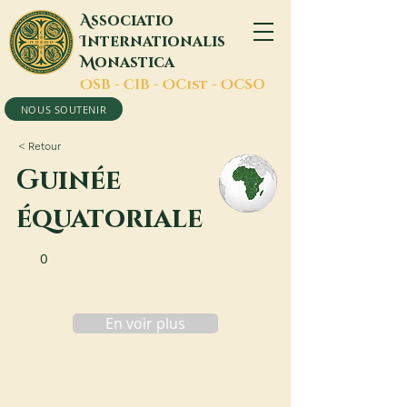
A
ssociatio
I
nternationalis
M
onastica
O
SB -
C
IB -
O
Cist -
O
CSO
NOUS SOUTENIR
< Retour
Guinée
équatoriale
0
En voir plus