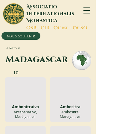
A
ssociatio
I
nternationalis
M
onastica
O
SB -
C
IB -
O
Cist -
O
CSO
NOUS SOUTENIR
< Retour
Madagascar
10
Ambohitraivo
Ambositra
Antananarivo,
Ambositra,
Madagascar
Madagascar