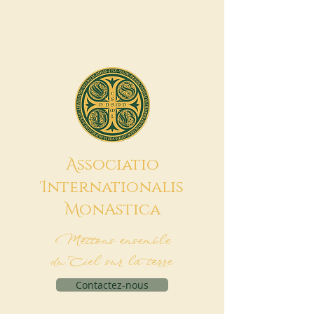
A
ssociatio
I
nternationalis
M
onAstica
Mettons ensemble
du Ciel sur la terre
Contactez-nous