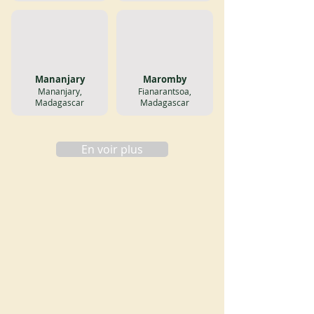
Mananjary
Maromby
Mananjary,
Fianarantsoa,
Madagascar
Madagascar
En voir plus