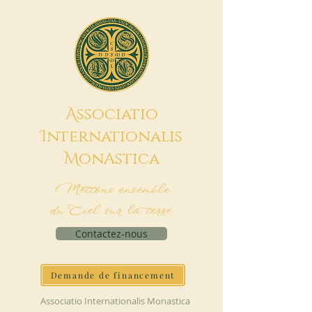
A
ssociatio
I
nternationalis
M
onAstica
Mettons ensemble
du Ciel sur la terre
Contactez-nous
Demande de financement
Associatio Internationalis Monastica