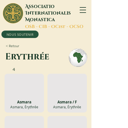
A
ssociatio
I
nternationalis
M
onastica
O
SB -
C
IB -
O
Cist -
O
CSO
NOUS SOUTENIR
< Retour
Erythrée
4
Asmara
Asmara / F
Asmara, Érythrée
Asmara, Érythrée