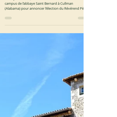
il y a 6 jours
2 min de lecture
OSB
Nouvel abbé à Cullman
Le 29 juillet 2026, les cloches ont retenti dans tout le
campus de l’abbaye Saint Bernard à Cullman
(Alabama) pour annoncer l’élection du Révérend Père
Brendan J. Seipel comme onzième abbé dans les 135
ans d’histoire de la communauté. Le chapitre électif
était présidé par le Révérend Père Jonathan R. Licari ,
abbé-président de la Congrégation américano-
cassinienne. Les travaux ont commencé le 15 juin par
une messe du Saint-Esprit et ont été temporairement
suspendus pour un r