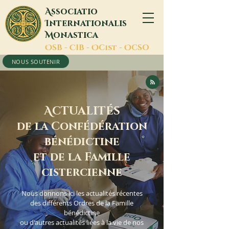
A
ssociatio
I
nternationalis
M
onastica
O
SB -
C
IB -
O
Cist -
O
CSO
NOUS SOUTENIR
A
CTUALITÉS
de la Confédération
bénédictine
et de la Famille
cistercienne
Nous donnons ici les actualités récentes
des différents Ordres de la Famille
bénédictine
ou d'autres actualités liées à la vie de nos