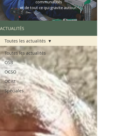
communautés
et de tout ce qui gravite autour.
ACTUALITÉS
Toutes les actualités
Toutes les actualités
OSB
OCSO
OCist
Spéciales