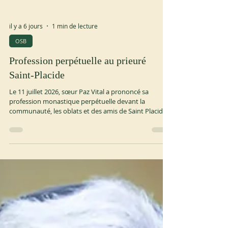
il y a 6 jours
1 min de lecture
OSB
Profession perpétuelle au prieuré
Saint-Placide
Le 11 juillet 2026, sœur Paz Vital a prononcé sa
profession monastique perpétuelle devant la
communauté, les oblats et des amis de Saint Placid
Priory (USA). La cérémonie a été retransmise sur
Zoom pour ceux qui ne pouvaient y assister en
personne. Un dîner et un moment de fête ont suivi.
https://fedstben.org/2026/07/16/perpetual-monastic-
profession-at-saint-placid-priory/ https://stplacid.org/