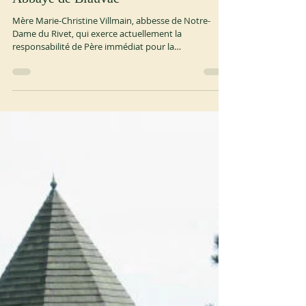
30 juil.
1 min de lecture
OCSO
Abbaye de Blauvac
Mère Marie-Christine Villmain, abbesse de Notre-
Dame du Rivet, qui exerce actuellement la
responsabilité de Père immédiat pour la
communauté de Notre-Dame de Bon Secours de
Blauvac (archidiocèse d’Avignon, France), a demandé
qu’un commissaire monastique soit nommé pour la
communauté de Blauvac. Après avoir étudié
attentivement la situation, l’Abbé général, le 28 juillet
2026, avec le consentement de son Conseil et agissant
au nom du Chapitre général, a suspendu l’exercice de