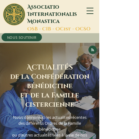
A
ssociatio
I
nternationalis
M
onastica
O
SB -
C
IB -
O
Cist -
O
CSO
NOUS SOUTENIR
A
CTUALITÉS
de la Confédération
bénédictine
et de la Famille
cistercienne
Nous donnons ici les actualités récentes
des différents Ordres de la Famille
bénédictine
ou d'autres actualités liées à la vie de nos