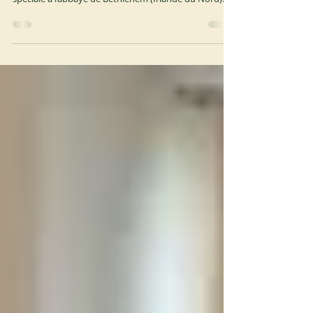
En février 2026, l’Abbé général, assisté de Mère Fiachra
Nutty (abbesse de Glencairn), a effectué la visite
spéciale à l’abbaye de Bethlehem (Irlande du Nord)
demandée par le Chapitre général de septembre 2025
(vote 49). Le 27 février 2026, l’Abbé général, avec le
consentement de son Conseil et au nom du Chapitre
général, a suspendu l’exercice de l’autonomie de la
communauté de Bethlehem et a nommé le P. Joseph
Tedesco, de l’abbaye de Mepkin, comme commissaire
monastique de l