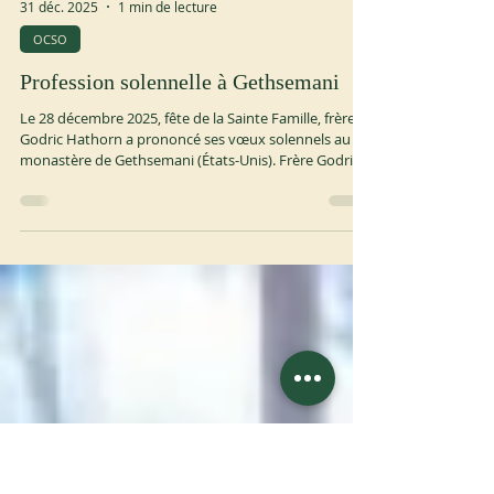
31 déc. 2025
1 min de lecture
OCSO
Profession solennelle à Gethsemani
Le 28 décembre 2025, fête de la Sainte Famille, frère
Godric Hathorn a prononcé ses vœux solennels au
monastère de Gethsemani (États-Unis). Frère Godric
est né en 1975 à Gulfport, Mississippi (États-Unis). Il
est entré à Gethsemani en 2019 et a fait profession
temporaire en 2021. ocso.org https://monks.org/