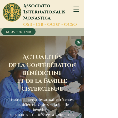
A
ssociatio
I
nternationalis
M
onastica
O
SB -
C
IB -
O
Cist -
O
CSO
NOUS SOUTENIR
A
CTUALITÉS
de la Confédération
bénédictine
et de la Famille
cistercienne
Nous donnons ici les actualités récentes
des différents Ordres de la Famille
bénédictine
ou d'autres actualités liées à la vie de nos