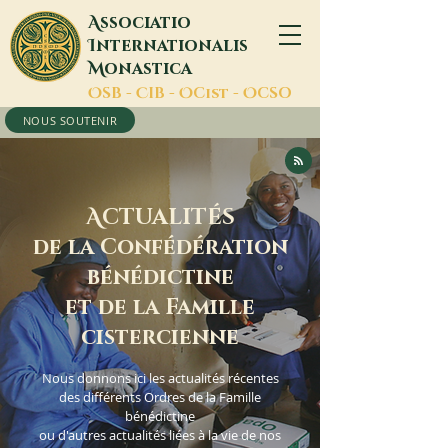
A
ssociatio
I
nternationalis
M
onastica
O
SB -
C
IB -
O
Cist -
O
CSO
NOUS SOUTENIR
A
CTUALITÉS
de la Confédération
bénédictine
et de la Famille
cistercienne
Nous donnons ici les actualités récentes
des différents Ordres de la Famille
bénédictine
ou d'autres actualités liées à la vie de nos