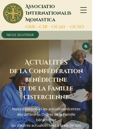
A
ssociatio
I
nternationalis
M
onastica
O
SB -
C
IB -
O
Cist -
O
CSO
NOUS SOUTENIR
A
CTUALITÉS
de la Confédération
bénédictine
et de la Famille
cistercienne
Nous donnons ici les actualités récentes
des différents Ordres de la Famille
bénédictine
ou d'autres actualités liées à la vie de nos