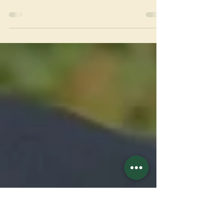
Profession solennelle à La Coudre
Le 23 août 2025, sœur Clotilde Gennet a fait
profession solennelle au monastère de N.-D. de La
Coudre (France). Sœur Clotilde est née à Saint-Malo
(France) en 1987 ; elle est entrée à Laval en 2017 et a
fait profession temporaire en 2020. ocso.org
https://www.abbaye-coudre.fr/