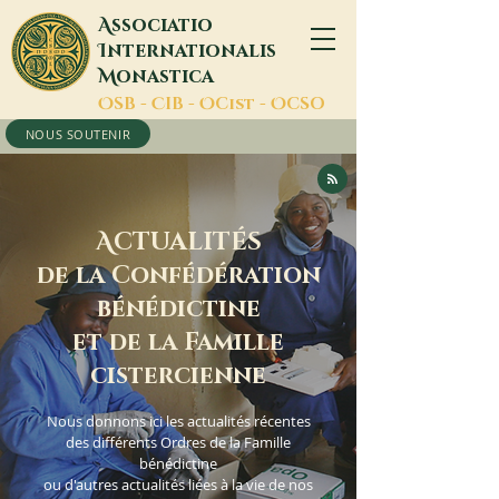
A
ssociatio
I
nternationalis
M
onastica
O
SB -
C
IB -
O
Cist -
O
CSO
NOUS SOUTENIR
A
CTUALITÉS
de la Confédération
bénédictine
et de la Famille
cistercienne
Nous donnons ici les actualités récentes
des différents Ordres de la Famille
bénédictine
ou d'autres actualités liées à la vie de nos