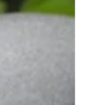
fidèles et persévèrent dans leur vocation monastique,
et que le Seigneur continue de bénir l'Ordre par des
vocations. ocist.