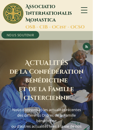
A
ssociatio
I
nternationalis
M
onastica
O
SB -
C
IB -
O
Cist -
O
CSO
NOUS SOUTENIR
A
CTUALITÉS
de la Confédération
bénédictine
et de la Famille
cistercienne
Nous donnons ici les actualités récentes
des différents Ordres de la Famille
bénédictine
ou d'autres actualités liées à la vie de nos