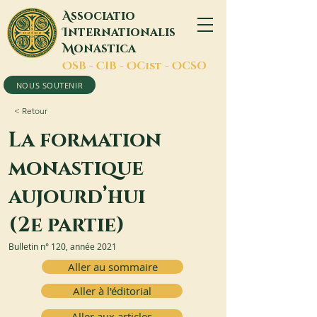
A
ssociatio
I
nternationalis
M
onastica
O
SB -
C
IB -
O
Cist -
O
CSO
NOUS SOUTENIR
< Retour
La formation
monastique
aujourd’hui
(2e partie)
Bulletin n° 120, année 2021
Aller au sommaire
Aller à l'éditorial
Aller aux articles