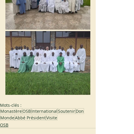
Mots-clés :
Monastère
OSB
International
Soutenir
Don
Monde
Abbé Président
Visite
OSB