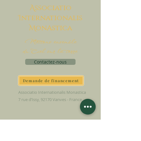
A
ssociatio
I
nternationalis
M
onAstica
Mettons ensemble
du Ciel sur la terre
Contactez-nous
Demande de financement
Associatio Internationalis Monastica
7 rue d’Issy, 92170 Vanves - France