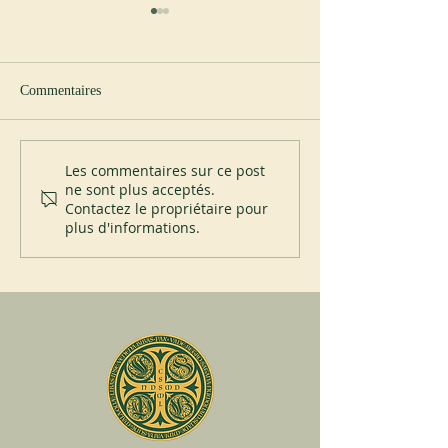
Commentaires
Nouvel abbé à Cullman
Visite du père Ign
Les commentaires sur ce post
ne sont plus acceptés.
à Subiaco
Contactez le propriétaire pour
plus d'informations.