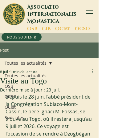
A
ssociatio
I
nternationalis
M
onastica
O
SB -
C
IB -
O
Cist -
O
CSO
NOUS SOUTENIR
Post
Toutes les actualités
8 juil.
1 min de lecture
Toutes les actualités
Visite au Togo
OSB
Dernière mise à jour :
23 juil.
Depuis le 28 juin, l’abbé président de 
OCSO
la Congrégation Subiaco-Mont-
OCist
Cassin, le père Ignaci M. Fossas, se 
Spéciales
trouve au Togo, où il restera jusqu’au 
9 juillet 2026. Ce voyage est 
l’occasion de se rendre à Dzogbégan 