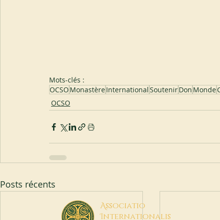
Mots-clés :
OCSO
Monastère
International
Soutenir
Don
Monde
OCSO
Posts récents
A
ssociatio
I
nternationalis