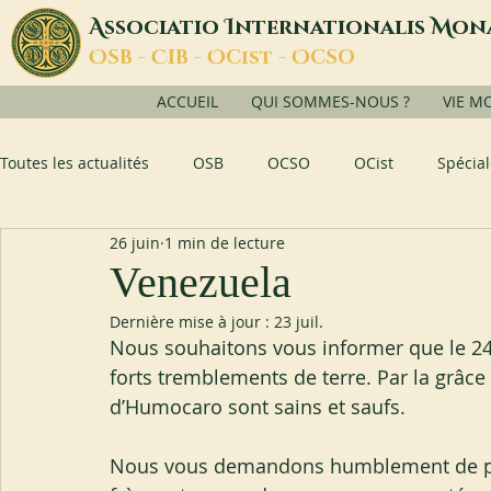
A
I
M
ssociatio
nternationalis
on
O
C
O
O
SB -
IB -
Cist -
CSO
ACCUEIL
QUI SOMMES-NOUS ?
VIE M
Toutes les actualités
OSB
OCSO
OCist
Spécial
26 juin
1 min de lecture
Venezuela
Dernière mise à jour :
23 juil.
Nous souhaitons vous informer que le 24 
forts tremblements de terre. Par la grâc
d’Humocaro sont sains et saufs.
Nous vous demandons humblement de prier