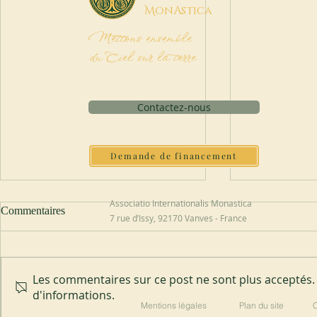
M
onAstica
Mettons ensemble
du Ciel sur la terre
Contactez-nous
Demande de financement
Associatio Internationalis Monastica
Commentaires
7 rue d’Issy, 92170 Vanves - France
Les commentaires sur ce post ne sont plus acceptés. 
Abbaye de Blauvac
Nouvel abbé 
d'informations.
Mentions légales
Plan du site
C