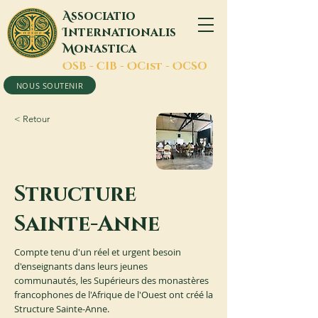
A
ssociatio
I
nternationalis
M
onastica
O
SB -
C
IB -
O
Cist -
O
CSO
NOUS SOUTENIR
< Retour
Structure
Sainte-Anne
Compte tenu d'un réel et urgent besoin
d'enseignants dans leurs jeunes
communautés, les Supérieurs des monastères
francophones de l'Afrique de l'Ouest ont créé la
Structure Sainte-Anne.