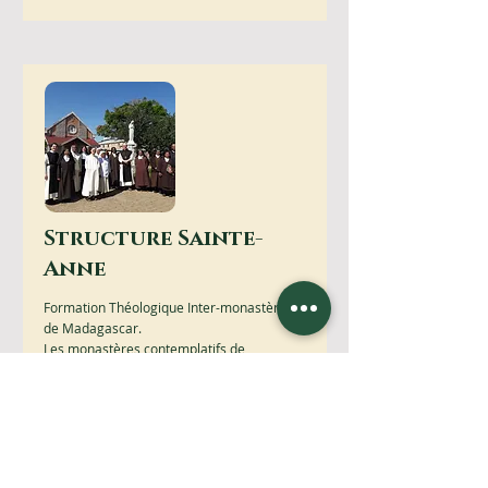
Structure Sainte-
Anne
Formation Théologique Inter-monastères
de Madagascar.
Les monastères contemplatifs de
Madagascar et de l’Océan Indien se
réunissent chaque année pour des
sessions de formation à l’intention des
supérieur(e)s, des formateurs/formatrices
et des cellerier(e)s.
En savoir plus