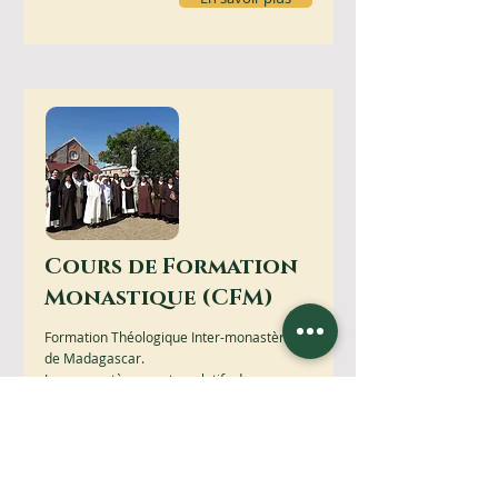
Cours de Formation
Monastique (CFM)
Formation Théologique Inter-monastères
de Madagascar.
Les monastères contemplatifs de
Madagascar et de l’Océan Indien se
réunissent chaque année pour des
sessions de formation à l’intention des
supérieur(e)s, des formateurs/formatrices
et des cellerier(e)s.