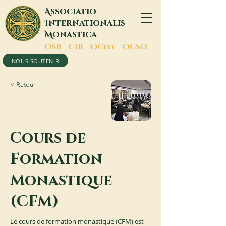
A
ssociatio
I
nternationalis
M
onastica
O
SB -
C
IB -
O
Cist -
O
CSO
NOUS SOUTENIR
< Retour
Cours de
Formation
Monastique
(CFM)
Le cours de formation monastique (CFM) est