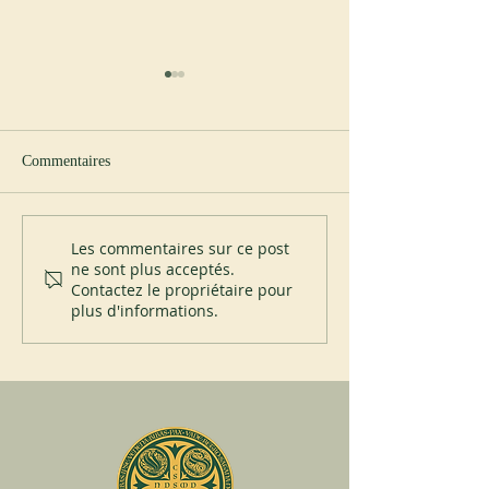
Commentaires
Vers le Jubilé : construire le
Sant’Anselmo et l
Les commentaires sur ce post
ne sont plus acceptés.
réseau mondial
States Holocaust 
Contactez le propriétaire pour
Museum
plus d'informations.