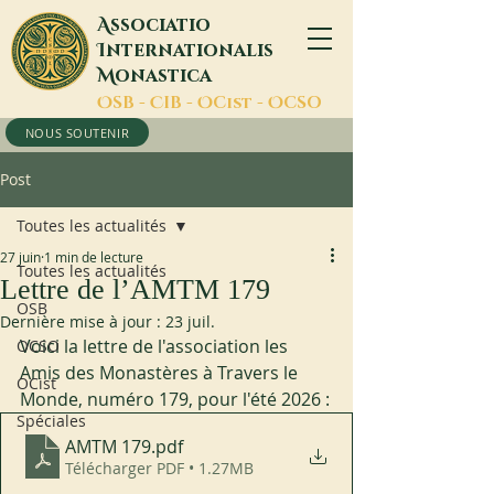
A
ssociatio
I
nternationalis
M
onastica
O
SB -
C
IB -
O
Cist -
O
CSO
NOUS SOUTENIR
Post
Toutes les actualités
27 juin
1 min de lecture
Toutes les actualités
Lettre de l’AMTM 179
OSB
Dernière mise à jour :
23 juil.
Voici la lettre de l'association les 
OCSO
Amis des Monastères à Travers le 
OCist
Monde, numéro 179, pour l'été 2026 :
Spéciales
AMTM 179
.pdf
Télécharger PDF • 1.27MB