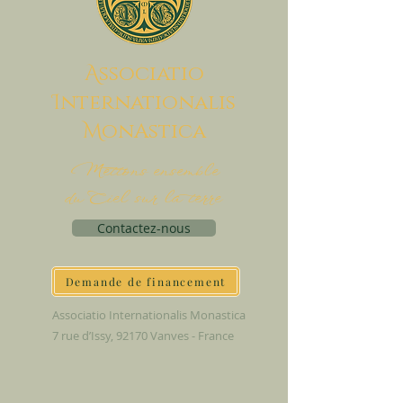
A
ssociatio
I
nternationalis
M
onAstica
Mettons ensemble
du Ciel sur la terre
Contactez-nous
Demande de financement
Associatio Internationalis Monastica
7 rue d’Issy, 92170 Vanves - France