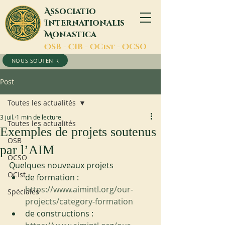
A
ssociatio
I
nternationalis
M
onastica
O
SB -
C
IB -
O
Cist -
O
CSO
NOUS SOUTENIR
Post
Toutes les actualités
3 juil.
1 min de lecture
Toutes les actualités
Exemples de projets soutenus
OSB
par l’AIM
OCSO
Quelques nouveaux projets 
OCist
de formation : 
https://www.aimintl.org/our-
Spéciales
projects/category-formation
de constructions : 