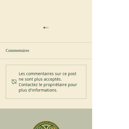
Commentaires
Vers le Jubilé : construire le
Sant’Anselmo et l
Les commentaires sur ce post
ne sont plus acceptés.
réseau mondial
States Holocaust 
Contactez le propriétaire pour
Museum
plus d'informations.