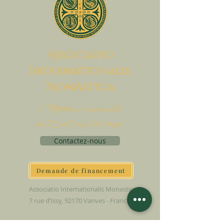
A
ssociatio
I
nternationalis
M
onAstica
Mettons ensemble
du Ciel sur la terre
Contactez-nous
Demande de financement
Associatio Internationalis Monastica
7 rue d’Issy, 92170 Vanves - France