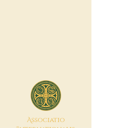
A
ssociatio