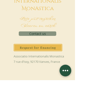
I
nternationalis
M
onAstica
Let's put together
Heaven on earth
Contact us
Request for financing
Associatio Internationalis Monastica
7 rue d’Issy, 92170 Vanves, France
MAKE A DONATION