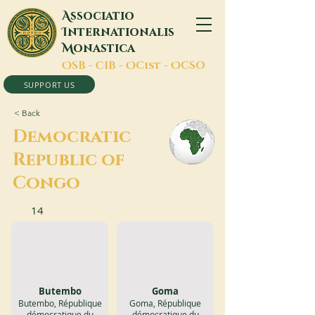
A
ssociatio
I
nternationalis
M
onastica
O
SB -
C
IB -
O
Cist -
O
CSO
SUPPORT US
< Back
Democratic
Republic of
Congo
14
Butembo
Goma
Butembo, République
Goma, République
démocratique du
démocratique du