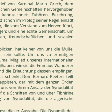
rief von Kardinal Mario Grech, dem 
ischen Gemeinschaften hervorgehoben 
ennzeichnet: Zuhören, Bekehrung, 
 schon im Prolog seiner Regel einlädt 
g, die vom Verstand zum Herzen führt, 
gen; und eine echte Gemeinschaft, um 
n, freundschaftlichen und sozialen 
icken, hat keiner von uns die Muße, 
t sein sollte. Um uns zu ermutigen 
ima, Mitglied unseres internationalen 
lhaben, wie sie die Emmaus-Wanderer 
und die Erleuchtung dessen empfingen, 
s schenkt. Dom Bernard Peeters teilt 
rappisten, der mit dem ganzen Orden 
 uns von ihrem Ansatz der Synodalität 
 die Schriften von und über Tibhirine 
g von Synodalität, die die algerische 
 Rest dieser Ausgabe. Die Dynamik des 