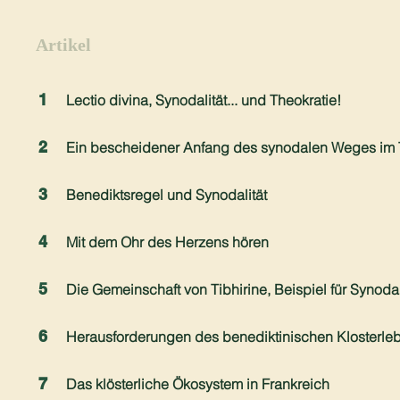
Artikel
1
Lectio divina, Synodalität... und Theokratie!
2
Ein bescheidener Anfang des synodalen Weges im 
3
Benediktsregel und Synodalität
4
Mit dem Ohr des Herzens hören
5
Die Gemeinschaft von Tibhirine, Beispiel für Synodal
6
Herausforderungen des benediktinischen Klosterleb
7
Das klösterliche Ökosystem in Frankreich