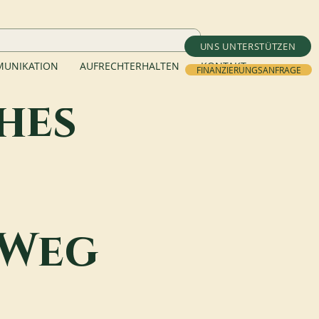
UNS UNTERSTÜTZEN
UNIKATION
AUFRECHTERHALTEN
KONTAKT
FINANZIERUNGSANFRAGE
hes
 Weg