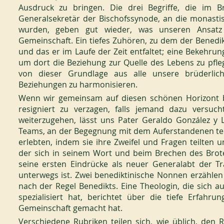
Ausdruck zu bringen. Die drei Begriffe, die im B
Generalsekretär der Bischofssynode, an die monast
wurden, geben gut wieder, was unseren Ansatz k
Gemeinschaft. Ein tiefes Zuhören, zu dem der Benedikt
und das er im Laufe der Zeit entfaltet; eine Bekehrun
um dort die Beziehung zur Quelle des Lebens zu pfle
von dieser Grundlage aus alle unsere brüderliche
Beziehungen zu harmonisieren.
Wenn wir gemeinsam auf diesen schönen Horizont bl
resigniert zu verzagen, falls jemand dazu versuch
weiterzugehen, lässt uns Pater Geraldo González y L
Teams, an der Begegnung mit dem Auferstandenen tei
erlebten, indem sie ihre Zweifel und Fragen teilten 
der sich in seinem Wort und beim Brechen des Brote
seine ersten Eindrücke als neuer Generalabt der T
unterwegs ist. Zwei benediktinische Nonnen erzählen
nach der Regel Benedikts. Eine Theologin, die sich auf
spezialisiert hat, berichtet über die tiefe Erfahrun
Gemeinschaft gemacht hat.
Verschiedene Rubriken teilen sich, wie üblich, den