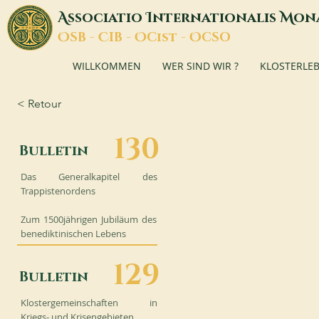
A
I
M
ssociatio
nternationalis
on
O
C
O
O
SB -
IB -
Cist -
CSO
WILLKOMMEN
WER SIND WIR ?
KLOSTERLE
< Retour
130
Bulletin
Das Generalkapitel des
Trappistenordens
Zum 1500jährigen Jubiläum des
benediktinischen Lebens
129
Bulletin
Klostergemeinschaften in
Kriegs- und Krisengebieten