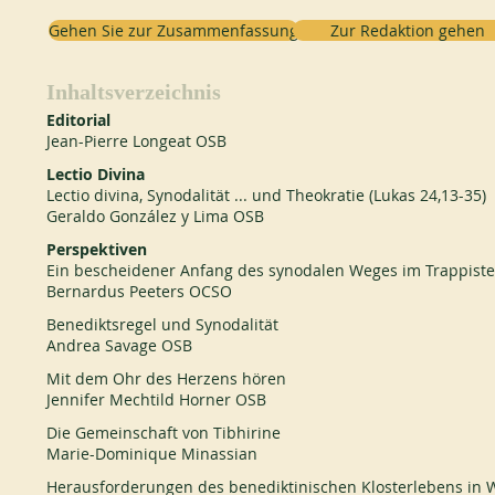
Gehen Sie zur Zusammenfassung
Zur Redaktion gehen
Inhaltsverzeichnis
Editorial
Jean-Pierre Longeat OSB
Lectio Divina
Lectio divina, Synodalität ... und Theokratie (Lukas 24,13-35)
Geraldo González y Lima OSB
Perspektiven
Ein bescheidener Anfang des synodalen Weges im Trappist
Bernardus Peeters OCSO
Benediktsregel und Synodalität
Andrea Savage OSB
Mit dem Ohr des Herzens hören
Jennifer Mechtild Horner OSB
Die Gemeinschaft von Tibhirine
Marie-Dominique Minassian
Herausforderungen des benediktinischen Klosterlebens in W