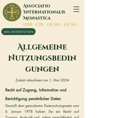
A
ssociatio
I
nternationalis
M
onastica
O
SB -
C
IB -
O
Cist -
O
CSO
UNS UNTERSTÜTZEN
A
llgemeine
Nutzungsbedin
gungen
Zuletzt aktualisiert am 1. Mai 2024
Recht auf Zugang, Information und
Berichtigung persönlicher Daten
Gemäß dem geänderten Datenschutzgesetz vom
6. Januar 1978 haben Sie ein Recht auf
Zugang, Auskunft und, sofern gerechtfertigt, auf