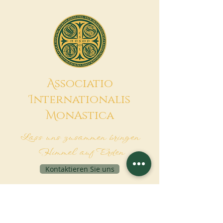
A
ssociatio
I
nternationalis
M
onAstica
Lass uns zusammen bringen
Himmel auf Erden
Kontaktieren Sie uns
Finanzierungsanfrage
Associatio Internationalis Monastica