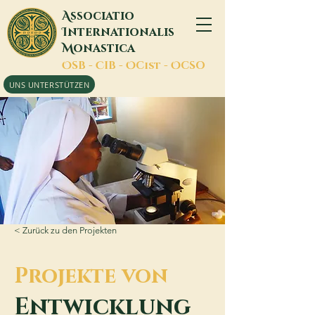
A
ssociatio
I
nternationalis
M
onastica
O
SB -
C
IB -
O
Cist -
O
CSO
UNS UNTERSTÜTZEN
< Zurück zu den Projekten
Projekte von
Entwicklung