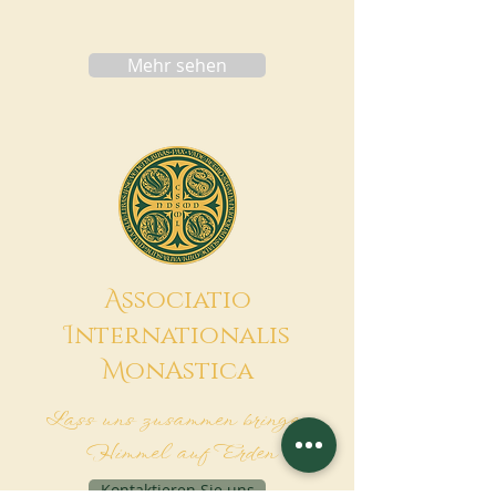
Mehr sehen
A
ssociatio
I
nternationalis
M
onAstica
Lass uns zusammen bringen
Himmel auf Erden
Kontaktieren Sie uns