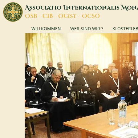
A
I
M
ssociatio
nternationalis
on
O
C
O
O
SB -
IB -
Cist -
CSO
WILLKOMMEN
WER SIND WIR ?
KLOSTERLE