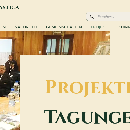
astica
BEN
NACHRICHT
GEMEINSCHAFTEN
PROJEKTE
KOMM
Projekt
Tagung