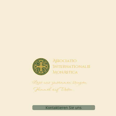
A
ssociatio
I
nternationalis
M
onAstica
Lass uns zusammen bringen
Himmel auf Erden
Kontaktieren Sie uns