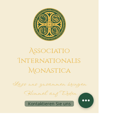
A
ssociatio
I
nternationalis
M
onAstica
Lass uns zusammen bringen
Himmel auf Erden
Kontaktieren Sie uns
Finanzierungsanfrage
Associatio Internationalis Monastica