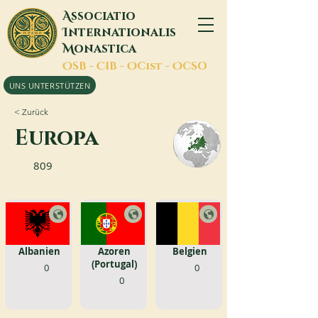
A
ssociatio
I
nternationalis
M
onastica
O
SB -
C
IB -
O
Cist -
O
CSO
UNS UNTERSTÜTZEN
< Zurück
Europa
809
Albanien
Azoren
Belgien
(Portugal)
0
0
0