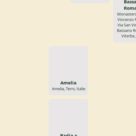
Bass
Rom
Monastero
Vincenzo M
Via San Vi
Bassano 
Viterbe, 
Amelia
Amelia, Terni, Italie
Badia a