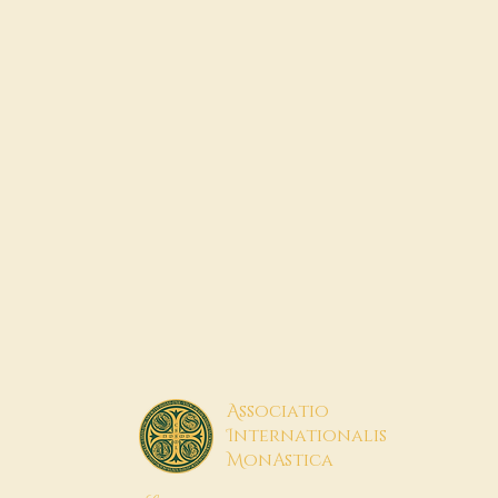
A
ssociatio
I
nternationalis
M
onAstica