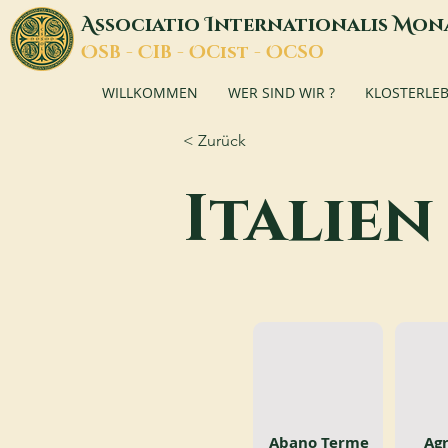
A
I
M
ssociatio
nternationalis
on
O
C
O
O
SB -
IB -
Cist -
CSO
WILLKOMMEN
WER SIND WIR ?
KLOSTERLE
< Zurück
Italien
Abano Terme
Ag