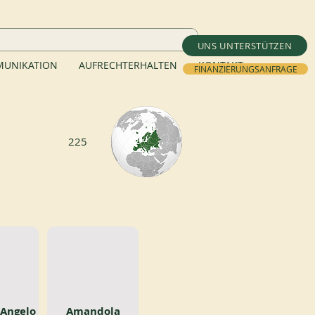
UNS UNTERSTÜTZEN
UNIKATION
AUFRECHTERHALTEN
KONTAKT
FINANZIERUNGSANFRAGE
225
 Angelo
Amandola