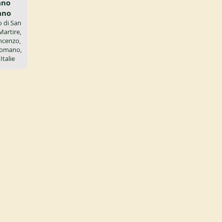
ano
ano
 di San
artire,
ncenzo,
Romano,
Italie