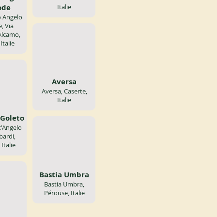
ode
Italie
 Angelo
, Via
Alcamo,
Italie
Aversa
Aversa, Caserte,
Italie
/Goleto
t'Angelo
ardi,
 Italie
Bastia Umbra
Bastia Umbra,
Pérouse, Italie