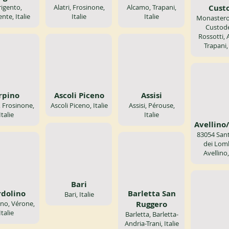
rigento,
Alatri, Frosinone,
Alcamo, Trapani,
Cust
nte, Italie
Italie
Italie
Monastero
Custode
Rossotti, 
Trapani, 
rpino
Ascoli Piceno
Assisi
, Frosinone,
Ascoli Piceno, Italie
Assisi, Pérouse,
Italie
Italie
Avellino
83054 San
dei Lomb
Avellino,
Bari
rdolino
Barletta San
Bari, Italie
ino, Vérone,
Ruggero
Italie
Barletta, Barletta-
Andria-Trani, Italie