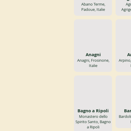
Abano Terme,
Ag
Padoue, Italie
Agrige
Anagni
A
Anagni, Frosinone,
Arpino
Italie
Bagno a Ripoli
Ba
Monastero dello
Bardol
Spirito Santo, Bagno
a Ripoli