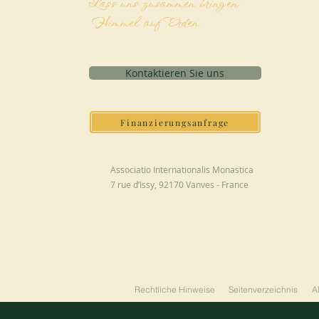
Lass uns zusammen bringen
Himmel auf Erden
Kontaktieren Sie uns
Finanzierungsanfrage
Associatio Internationalis Monastica
7 rue d’Issy, 92170 Vanves - France
Rechtliche Hinweise
Seitenverzeichnis
A