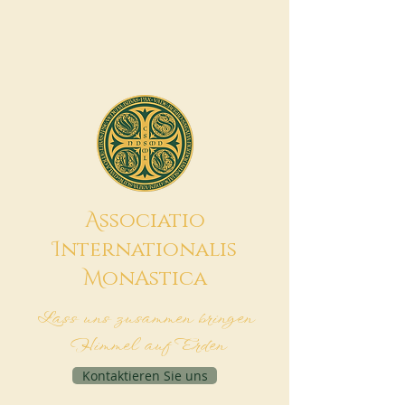
A
ssociatio
I
nternationalis
M
onAstica
Lass uns zusammen bringen
Himmel auf Erden
Kontaktieren Sie uns