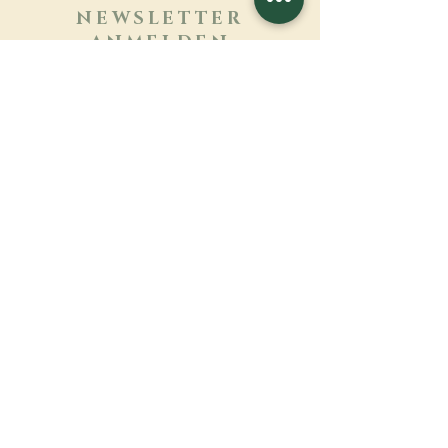
NEWSLETTER
ANMELDEN
Mehr erfahren
Nachname
Vorname
E-mail
Sprache
Name des Klosters