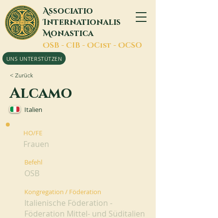
A
ssociatio
I
nternationalis
M
onastica
O
SB -
C
IB -
O
Cist -
O
CSO
UNS UNTERSTÜTZEN
< Zurück
Alcamo
Italien
HO/FE
Frauen
Befehl
OSB
Kongregation / Föderation
Italienische Föderation -
Föderation Mittel- und Süditalien