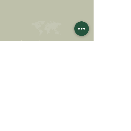
FAIRE UN DON
SOUTENIR NOTRE MISSION
Donation
En savoir plus
S'INSCRIRE À LA
NEWSLETTER
En savoir plus
Nom de famille