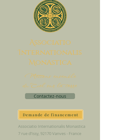
A
ssociatio
I
nternationalis
M
onAstica
Mettons ensemble
du Ciel sur la terre
Contactez-nous
Demande de financement
Associatio Internationalis Monastica
7 rue d’Issy, 92170 Vanves - France