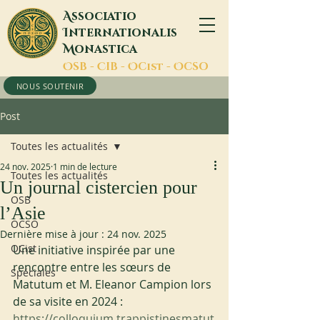
A
ssociatio
I
nternationalis
M
onastica
O
SB -
C
IB -
O
Cist -
O
CSO
NOUS SOUTENIR
Post
Toutes les actualités
24 nov. 2025
1 min de lecture
Toutes les actualités
Un journal cistercien pour
OSB
l’Asie
OCSO
Dernière mise à jour :
24 nov. 2025
OCist
Une initiative inspirée par une 
rencontre entre les sœurs de 
Spéciales
Matutum et M. Eleanor Campion lors 
de sa visite en 2024 : 
https://colloquium.trappistinesmatut