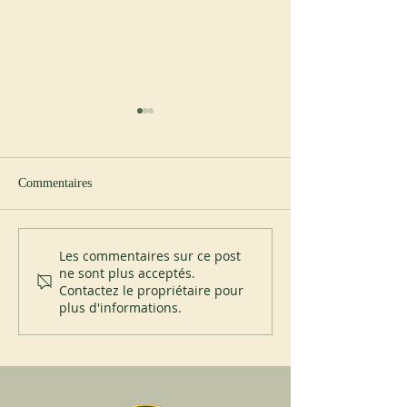
Commentaires
Nouvel abbé à Spencer
200 ans du Mont-
Les commentaires sur ce post
ne sont plus acceptés.
Contactez le propriétaire pour
plus d'informations.