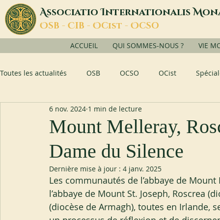
A
I
M
ssociatio
nternationalis
on
O
C
O
O
SB -
IB -
Cist -
CSO
ACCUEIL
QUI SOMMES-NOUS ?
VIE M
Toutes les actualités
OSB
OCSO
OCist
Spécial
6 nov. 2024
1 min de lecture
Mount Melleray, Rosc
Dame du Silence
Dernière mise à jour :
4 janv. 2025
Les communautés de l’abbaye de Mount Me
l’abbaye de Mount St. Joseph, Roscrea (dio
(diocèse de Armagh), toutes en Irlande, 