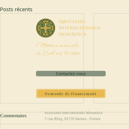
Posts récents
A
ssociatio
I
nternationalis
M
onAstica
Mettons ensemble
du Ciel sur la terre
Contactez-nous
Demande de financement
Associatio Internationalis Monastica
Commentaires
7 rue d’Issy, 92170 Vanves - France