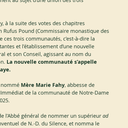
ent au sujet d’une union des trois 
, à la suite des votes des chapitres 
m Rufus Pound (Commissaire monastique des 
ces trois communautés, c’est-à-dire la 
ntes et l’établissement d’une nouvelle 
l et son Conseil, agissant au nom du 
n. 
La nouvelle communauté s’appelle 
aye.
te nommé 
Mère Marie Fahy
, abbesse de 
ère Immédiat de la communauté de Notre-Dame 
2025.
de l’Abbé général de nommer un supérieur
 ad 
onventuel de N.-D. du Silence, et nomma le 