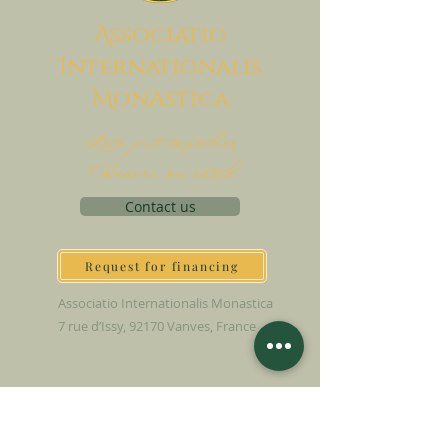
A
ssociatio
I
nternationalis
M
onAstica
Let's put together
Heaven on earth
Contact us
Request for financing
Associatio Internationalis Monastica
7 rue d’Issy, 92170 Vanves, France