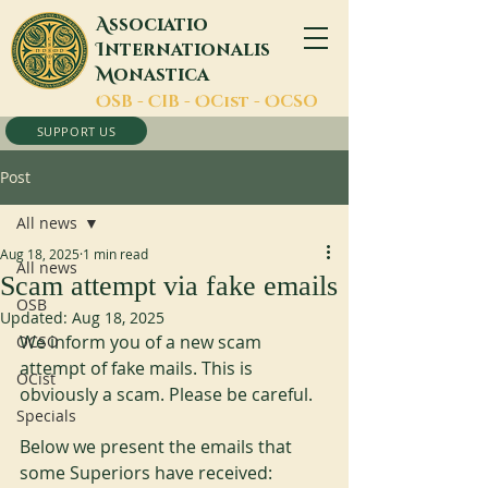
A
ssociatio
I
nternationalis
M
onastica
O
SB -
C
IB -
O
Cist -
O
CSO
SUPPORT US
Post
All news
Aug 18, 2025
1 min read
All news
Scam attempt via fake emails
OSB
Updated:
Aug 18, 2025
We inform you of a new scam 
OCSO
attempt of fake mails. This is 
OCist
obviously a scam. Please be careful. 
Specials
Below we present the emails that 
some Superiors have received: