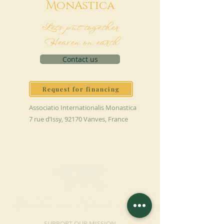
M
onAstica
Let's put together
Heaven on earth
Contact us
Request for financing
Associatio Internationalis Monastica
7 rue d’Issy, 92170 Vanves, France
MAKE A DONATION
SUPPORT OUR MISSION