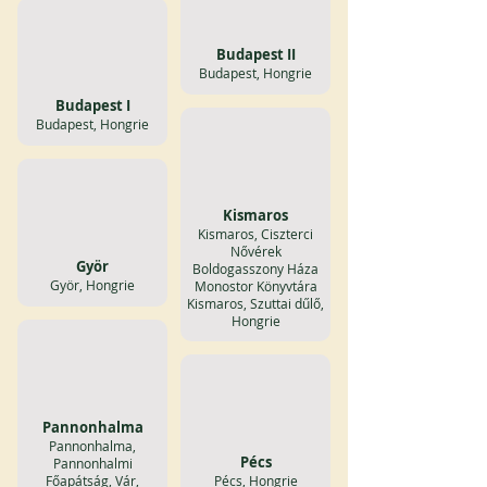
Budapest II
Budapest, Hongrie
Budapest I
Budapest, Hongrie
Kismaros
Kismaros, Ciszterci
Nővérek
Györ
Boldogasszony Háza
Györ, Hongrie
Monostor Könyvtára
Kismaros, Szuttai dűlő,
Hongrie
Pannonhalma
Pannonhalma,
Pécs
Pannonhalmi
Főapátság, Vár,
Pécs, Hongrie