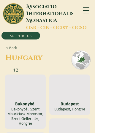
A
ssociatio
I
nternationalis
M
onastica
O
SB -
C
IB -
O
Cist -
O
CSO
SUPPORT US
< Back
Hungary
12
Bakonybél
Budapest
Bakonybél, Szent
Budapest, Hongrie
Mauríciusz Monostor,
Szent Gellért tér,
Hongrie