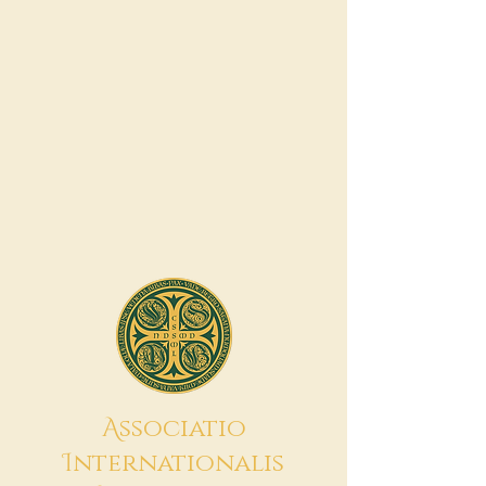
A
ssociatio
I
nternationalis