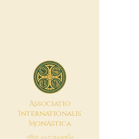
A
ssociatio
I
nternationalis
M
onAstica
Let's put together