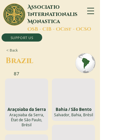
A
ssociatio
I
nternationalis
M
onastica
O
SB -
C
IB -
O
Cist -
O
CSO
SUPPORT US
< Back
Brazil
87
Araçoiaba da Serra
Bahia / São Bento
Araçoiaba da Serra,
Salvador, Bahia, Brésil
État de São Paulo,
Brésil