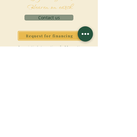
Heaven on earth
Contact us
Request for financing
Associatio Internationalis Monastica
7 rue d’Issy, 92170 Vanves, France
MAKE A DONATION
SUPPORT OUR MISSION
Donation