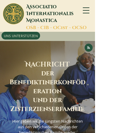
A
ssociatio
I
nternationalis
M
onastica
O
SB -
C
IB -
O
Cist -
O
CSO
UNS UNTERSTÜTZEN
N
ACHRICHT
der
Benediktinerkonföd
eration
und der
Zisterzienserfamilie
Hier geben wir die jüngsten Nachrichten
aus den verschiedenen Orden der
benediktinischen Familie wieder.