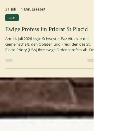
31. Juli
1 Min. Lesezeit
OSB
Ewige Profess im Priorat St Placid
Am 11. Juli 2026 legte Schwester Paz Vital vor der
Gemeinschaft, den Oblaten und Freunden des St.
Placid Priory (USA) ihre ewige Ordensprofess ab. Die
Zeremonie wurde über Zoom für diejenigen
übertragen, die nicht persönlich daran teilnehmen
konnten. Im Anschluss gab es ein Abendessen und
eine Feier.
https://fedstben.org/2026/07/16/perpetual-monastic-
profession-at-saint-placid-priory/ https://stplacid.org/