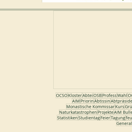
OCSO
Kloster
Abtei
OSB
Profess
Wahl
OC
AIM
Priorin
Äbtissin
Abtpräsid
Monastische Kommissar
Kurs
Gr
Naturkatastrophen
Projekte
AIM Bull
Statistiken
Studientag
Feier
Tagung
fe
General