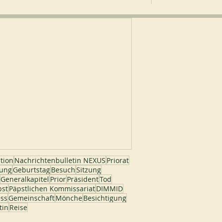
tion
Nachrichtenbulletin NEXUS
Priorat
ung
Geburtstag
Besuch
Sitzung
Generalkapitel
Prior
Präsident
Tod
pst
Päpstlichen Kommissariat
DIMMID
ss
Gemeinschaft
Mönche
Besichtigung
tin
Reise