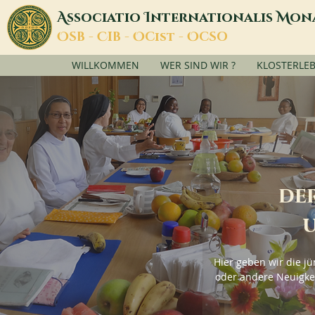
A
I
M
ssociatio
nternationalis
on
O
C
O
O
SB -
IB -
Cist -
CSO
WILLKOMMEN
WER SIND WIR ?
KLOSTERLE
de
u
Hier geben wir die j
oder andere Neuigk