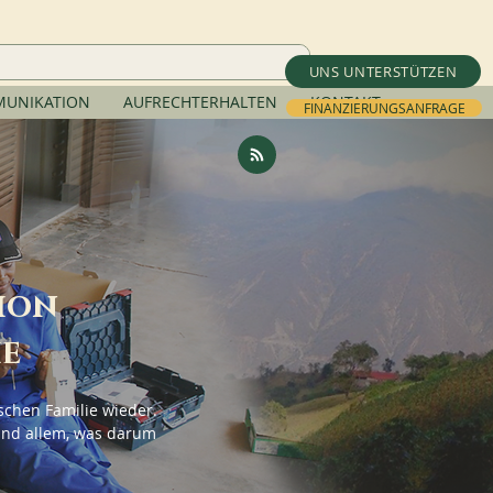
UNS UNTERSTÜTZEN
UNIKATION
AUFRECHTERHALTEN
KONTAKT
FINANZIERUNGSANFRAGE
ion
ie
schen Familie wieder.
nd allem, was darum