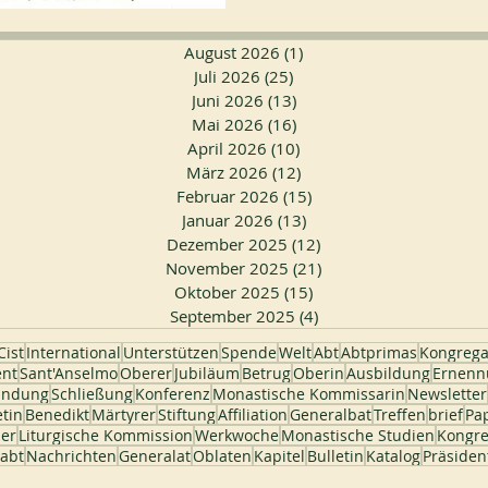
August 2026
(1)
1 Beitrag
Juli 2026
(25)
25 Beiträge
Juni 2026
(13)
13 Beiträge
Mai 2026
(16)
16 Beiträge
April 2026
(10)
10 Beiträge
März 2026
(12)
12 Beiträge
Februar 2026
(15)
15 Beiträge
Januar 2026
(13)
13 Beiträge
Dezember 2025
(12)
12 Beiträge
November 2025
(21)
21 Beiträge
Oktober 2025
(15)
15 Beiträge
September 2025
(4)
4 Beiträge
ist
International
Unterstützen
Spende
Welt
Abt
Abtprimas
Kongrega
ent
Sant'Anselmo
Oberer
Jubiläum
Betrug
Oberin
Ausbildung
Ernenn
ündung
Schließung
Konferenz
Monastische Kommissarin
Newsletter
etin
Benedikt
Märtyrer
Stiftung
Affiliation
Generalbat
Treffen
brief
Pa
uer
Liturgische Kommission
Werkwoche
Monastische Studien
Kongre
abt
Nachrichten
Generalat
Oblaten
Kapitel
Bulletin
Katalog
Präsiden