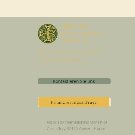
A
ssociatio
I
nternationalis
M
onAstica
Lass uns zusammen bringen
Himmel auf Erden
Kontaktieren Sie uns
Finanzierungsanfrage
Associatio Internationalis Monastica
7 rue d’Issy, 92170 Vanves - France