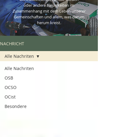
oder andere Neuigkeiten im
Zusammenhang mit dem Leben unserer
Gemeinschaften und allem, was darum
herum kreist.
NACHRICHT
Alle Nachriten
Alle Nachriten
OSB
OCSO
OCist
Besondere