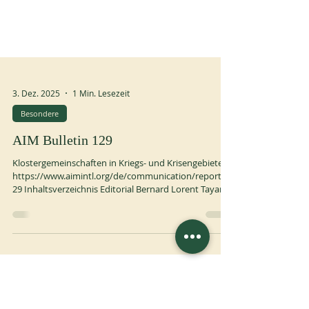
3. Dez. 2025
1 Min. Lesezeit
Besondere
AIM Bulletin 129
Klostergemeinschaften in Kriegs- und Krisengebieten
https://www.aimintl.org/de/communication/report/1
29 Inhaltsverzeichnis Editorial Bernard Lorent Tayart
OSB Meditation • Die Friedensidee der Benediktsregel
Redaktion • „Frieden hinterlasse ich euch, meinen
Frieden gebe ich euch“ (Joh 14,27) Maksymilian R.
Nawara OSB • Das Apsismosaik der Basilia San