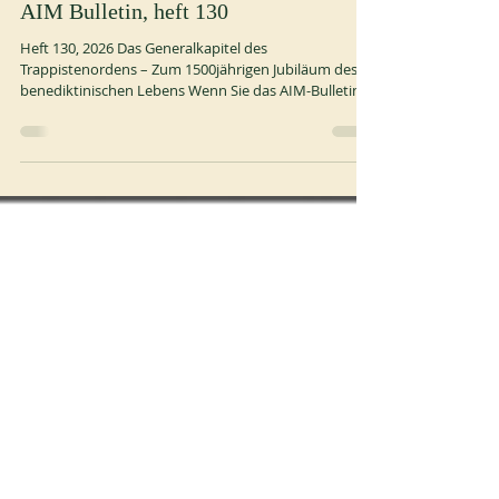
Besondere
AIM Bulletin, heft 130
Heft 130, 2026 Das Generalkapitel des
Trappistenordens – Zum 1500jährigen Jubiläum des
benediktinischen Lebens Wenn Sie das AIM-Bulletin
per Post erhalten möchten, kontaktieren Sie uns bitte
über das Kontaktformular:
https://www.aimintl.org/de/contact Siehe Artikel:
https://www.aimintl.org/de/communication/report/1
30 Inhaltsverzeichnis EDITORIAL Bernard Lorent
Tayart OSB ZUR AIM Vorstellung der neuen Statuten
von AIM Bernard Lorent Tayart OSB
Zusammenfassender Bericht