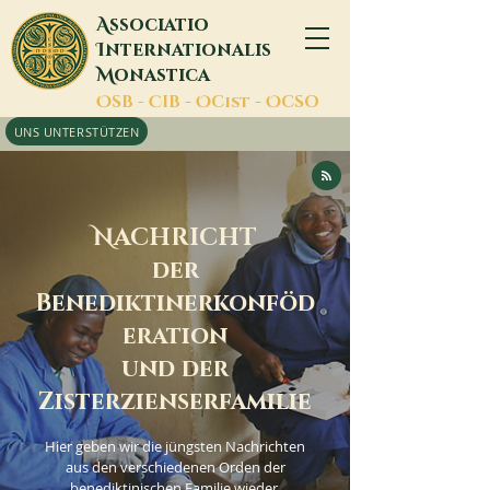
A
ssociatio
I
nternationalis
M
onastica
O
SB -
C
IB -
O
Cist -
O
CSO
UNS UNTERSTÜTZEN
N
ACHRICHT
der
Benediktinerkonföd
eration
und der
Zisterzienserfamilie
Hier geben wir die jüngsten Nachrichten
aus den verschiedenen Orden der
benediktinischen Familie wieder.