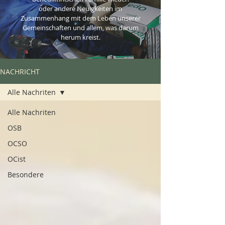
oder andere Neuigkeiten im
Zusammenhang mit dem Leben unserer
Gemeinschaften und allem, was darum
herum kreist.
NACHRICHT
Alle Nachriten
Alle Nachriten
OSB
OCSO
OCist
Besondere