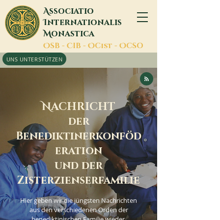
A
ssociatio
I
nternationalis
M
onastica
O
SB -
C
IB -
O
Cist -
O
CSO
UNS UNTERSTÜTZEN
N
ACHRICHT
der
Benediktinerkonföd
eration
und der
Zisterzienserfamilie
Hier geben wir die jüngsten Nachrichten
aus den verschiedenen Orden der
benediktinischen Familie wieder.