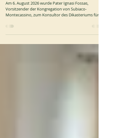
Ernennung durch den Papst
Am 6. August 2026 wurde Pater Ignasi Fossas,
Vorsitzender der Kongregation von Subiaco-
Montecassino, zum Konsultor des Dikasteriums für
die Institute des geweihten Lebens und die
Gesellschaften des apostolischen Lebens ernannt.
Offizieller Text:
https://press.vatican.va/content/salastampa/it/bollet
tino/pubblico/2026/08/06/0624/01161.html#vita
Darüber hinaus wurde Pater Giordano Rota, Abt von
Pontida, für weitere fünf Jahre in seinem Amt
bestätigt. https://www.benedettinisubla