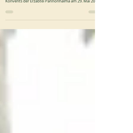
Dass das Generalkapitel der Ungarischen
Benediktinerkongregation auf Beschluss des
Konvents der Erzabtei Pannonhalma am 29. Mai 2026
das St. Mauritius Kloster in Bakonybél in den Rang
eines Konventualpriorat erhoben hat. Mit dieser
Entscheidung wurde das Benediktinerkloster
Bakonybél zu einem eigenständigen Mitglied der
Ungarischen Benediktinerkongregation. Der Konvent
des St. Mauritius Klosters wählte am 1. Juni 2026 P. Dr.
Izsák Zsolt Baán OSB zu seinem ersten Konventualpri