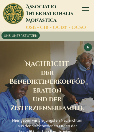
A
ssociatio
I
nternationalis
M
onastica
O
SB -
C
IB -
O
Cist -
O
CSO
UNS UNTERSTÜTZEN
N
ACHRICHT
der
Benediktinerkonföd
eration
und der
Zisterzienserfamilie
Hier geben wir die jüngsten Nachrichten
aus den verschiedenen Orden der
benediktinischen Familie wieder.