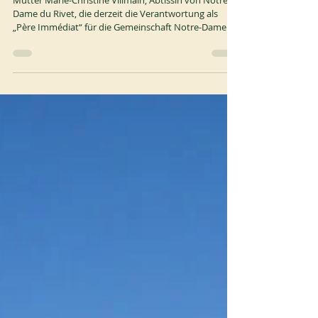
Abtei von Blauvac
Mutter Marie-Christine Villmain, Äbtissin von Notre-
Dame du Rivet, die derzeit die Verantwortung als
„Père Immédiat“ für die Gemeinschaft Notre-Dame de
Bon Secours in Blauvac (Erzbistum Avignon,
Frankreich) wahrnimmt, hat beantragt, dass für die
Gemeinschaft von Blauvac ein klösterlicher
Kommissar ernannt wird. Nach sorgfältiger Prüfung
der Situation hat der Generalabt am 28. Juli 2026 mit
Zustimmung seines Rates und im Namen des
Generalkapitels die Ausübung der Autonomie der