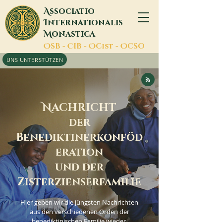
A
ssociatio
I
nternationalis
M
onastica
O
SB -
C
IB -
O
Cist -
O
CSO
UNS UNTERSTÜTZEN
N
ACHRICHT
der
Benediktinerkonföd
eration
und der
Zisterzienserfamilie
Hier geben wir die jüngsten Nachrichten
aus den verschiedenen Orden der
benediktinischen Familie wieder.