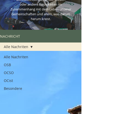
oder andere Neuigkeiten im
Zusammenhang mit dem Leben unserer
Gemeinschaften und allem, was darum
herum kreist.
NACHRICHT
Alle Nachriten
Alle Nachriten
OSB
OCSO
OCist
Besondere